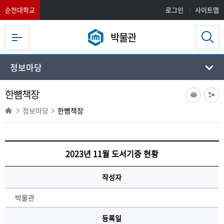
순천대학교
로그인
사이트맵
박물관
정보마당
한뼘책장
정보마당
한뼘책장
2023년 11월 도서기증 현황
작성자
박물관
등록일