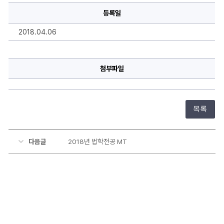
명,
등록일
내
용
을
2018.04.06
작
성
하
실
수
첨부파일
있
습
니
다.
목록
다음글
2018년 법학전공 MT