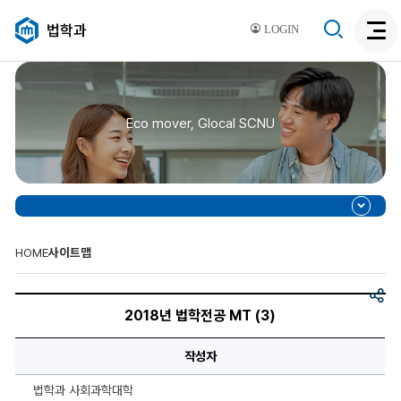
검
법학과
LOGIN
검
색
색
비
활
활
성
성
화
Eco mover, Glocal SCNU
화
HOME
사이트맵
공
제
유
목,
2018년 법학전공 MT (3)
이
미
지,
작성자
이
미
지
법학과 사회과학대학
설