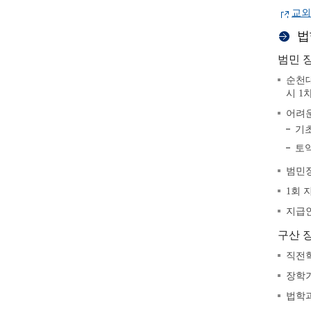
교외
법
범민 
순천대
시 1
어려운
기
토익
범민장
1회 지
지급인
구산 
직전학
장학기
법학과