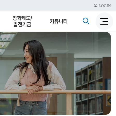
LOGIN
장학제도/
검
커뮤니티
발전기금
검
색
색
비
활
활
성
성
화
화