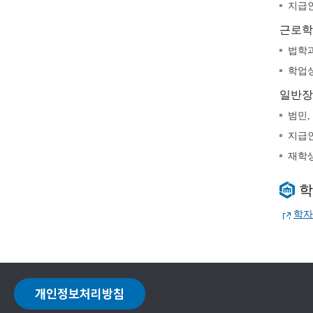
지급인
근로학
법학과
학업성
일반장
범민,
지급인
재학생
학
학자
개인정보처리방침