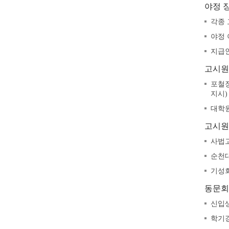
야정 
각종 
야정 
지급인
고시원
포철장
지시)
대학원
고시원
사법고
순천대
기성회
동문회
신입생
학기강