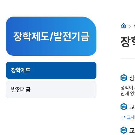
홈
장학제도/발전기금
장
장학제도
장
성적이 
발전기금
인재 양
교
교내
교