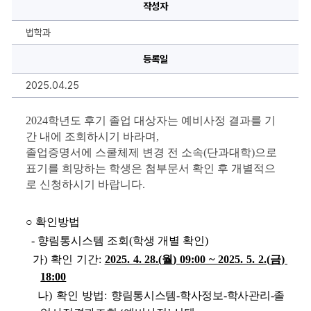
기
작성자
졸
업
예
법학과
비
사
정
등록일
결
과
2025.04.25
안
내
(2025
년
2024학년도 후기 졸업 대상자는 예비사정 결과를 기
8
간 내에 조회하시기 바라며,
월
졸
졸업증명서에 스쿨체제 변경 전 소속(단과대학)으로 
업
예
표기를 희망하는 학생은 첨부문서 확인 후 개별적으
정
로 신청하시기 바랍니다.
자)
에
대
한
○
확인방법
상
세
  - 
향림통시스템 조회
(
학생 개별 확인
)
정
보
  가
) 확인 기간: 
2025. 4. 28.(
월
) 09:00 ~ 2025. 5. 2.(
금
) 
18:00
나
) 
확인 방법
: 
향림통시스템-학사정보-학사관리-졸