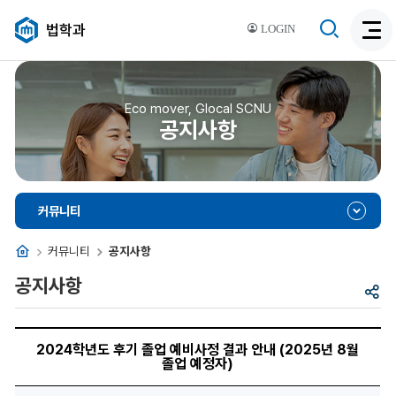
검
법학과
LOGIN
검
색
색
비
활
활
성
성
Eco mover, Glocal SCNU
화
공지사항
화
커뮤니티
홈
커뮤니티
공지사항
공지사항
공
유
2024
학
2024학년도 후기 졸업 예비사정 결과 안내 (2025년 8월
년
졸업 예정자)
도
후