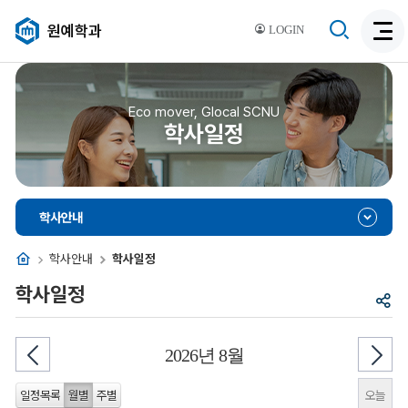
검
원예학과
LOGIN
검
색
색
비
활
활
성
성
Eco mover, Glocal SCNU
화
학사일정
화
학사안내
홈
학사안내
학사일정
학사일정
공
유
2026년 8월
오늘
일정목록
월별
주별