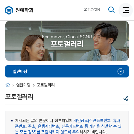
검
원예학과
LOGIN
검
색
색
비
활
활
성
성
Eco mover, Glocal SCNU
화
포토갤러리
화
열린마당
홈
열린마당
포토갤러리
포토갤러리
공
유
게시되는 글의 본문이나 첨부파일에
개인정보(주민등록번호, 휴대
폰번호, 주소, 은행계좌번호, 신용카드번호 등 개인을 식별할 수 있
는 모든 정보)를 포함시키지 않도록 주의
하시기 바랍니다.