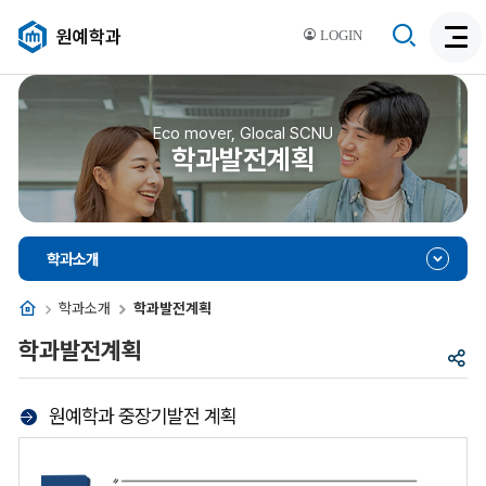
검
원예학과
LOGIN
검
색
색
비
활
활
성
성
Eco mover, Glocal SCNU
화
학과발전계획
화
학과소개
홈
학과소개
학과발전계획
학과발전계획
공
유
원예학과 중장기발전 계획