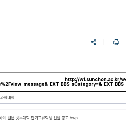
공
프
유
린
트
l_id=column-
http://w1.sunchon.ac.kr/we
age&_EXT_BBS_sCategory=&_EXT_BBS_sTitle=&_EXT_BBS_sWriter=
bs%2Fview_message&_EXT_BBS_sCategory=&_EXT_BBS_sT
업과학대학
 하계 일본 벳부대학 단기교류학생 선발 공고.hwp