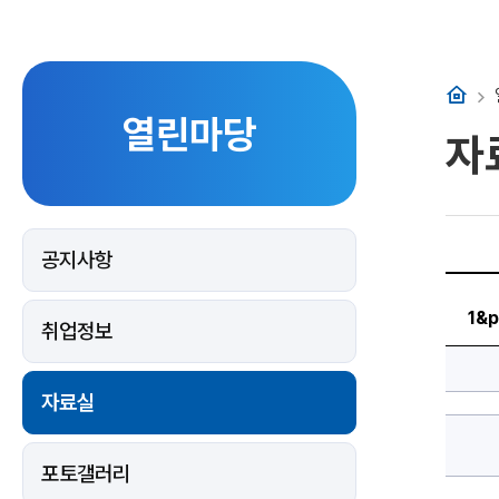
홈
열린마당
자
공지사항
http://
p_p_id
1&p_p_
1&p
취업정보
에
대
한
상
세
자료실
정
보
포토갤러리