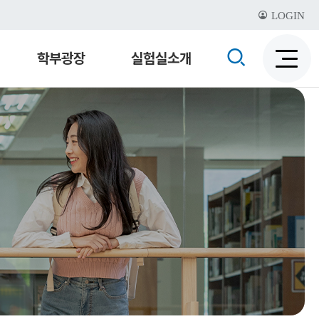
LOGIN
검
학부광장
실험실소개
검
색
색
비
활
활
성
성
화
화