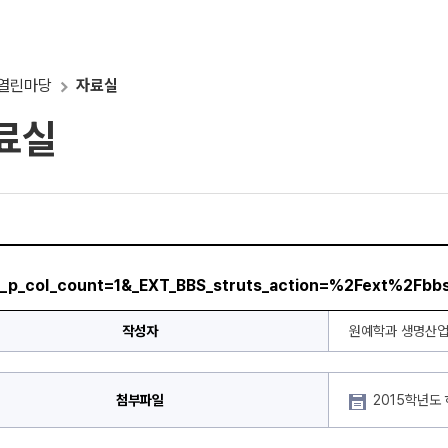
열린마당
자료실
료실
w1.sunchon.ac.kr/web/horti/18?
=EXT_BBS&p_p_lifecycle=0&p_p_state=normal&p_p_mode=view&p_p_co
col_count=1&_EXT_BBS_struts_action=%2Fext%2Fbbs%2Fview_mess
_p_col_count=1&_EXT_BBS_struts_action=%2Fext%2Fb
작성자
원예학과 생명산
첨부파일
2015학년도