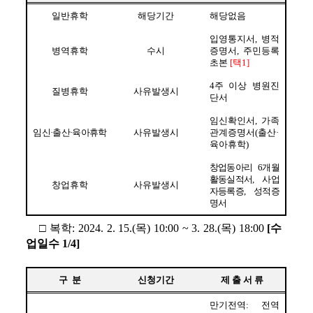
일반휴학
해당기간
해당없음
입영통지서
, 
병적
병역휴학
수시
증명서
, 
주민등록
초본 
[
택
1]
4
주 이상 병원진
질병휴학
사유발생시
단서
임신확인서
, 
가족
임신
·
출산
·
육아휴학
사유발생시
관계증명서
(
출산
·
육아휴학
)
창업동아리 
6
개월 
활동실적서
, 
사업
창업휴학
사유발생시
자등록증
, 
성적증
명서
□ 
복학
: 2024. 2. 15.(
목
) 10:00 ~ 3. 28.(
목
) 18:00 
[
수
업일수 
1/4]
구  분
신청기간
제 출 서 류
만기전역
: 
전역