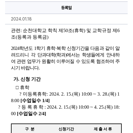
·
등록일
복
학
신
2024.01.18
청
기
간
관련
: 
순천대학교 학칙 제
50
조
(
휴학
) 
및 교학규정 제
6
안
조
(
등록과 등록금
)
내
에
대
2024
학년도 
1
학기 휴학
·
복학 신청기간을 다음과 같이 알
한
상
려드리니 각 단과대학
(
학과
)
에서는 학생들에게 안내하
세
여 관련 업무가 원활히 이루어질 수 있도록 협조하여 주
정
보
시기 바랍니다
.
가
. 
신청 기간
□ 
휴학
? 
미등록휴학
: 2024. 2. 15.(
목
) 10:00 ~ 3. 28.(
목
) 1
8:00 
[
수업일수 
1/4]
? 
등록휴학
: 2024. 2. 15.(
목
) 10:00 ~ 4. 25.(
목
) 18:
00 
[
수업일수 
2/4]
구  분
신청기간
제 출 서 류