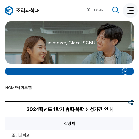
검
조리과학과
LOGIN
검
색
색
비
활
활
성
성
화
Eco mover, Glocal SCNU
화
HOME
사이트맵
공
2024
유
학
2024학년도 1학기 휴학·복학 신청기간 안내
년
도
1
작성자
학
기
휴
조리과학과
학