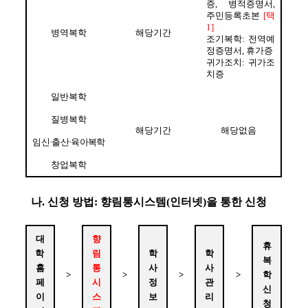
증
, 
병적증명서
, 
주민등록초본 
[
택
1]
병역복학
해당기간
조기복학
: 
전역예
정증명서
, 
휴가증
귀가조치
: 
귀가조
치증
일반복학
질병복학
해당기간
해당없음
임신
·
출산
·
육아복학
창업복학
나
. 
신청 방법
: 
향림통시스템
(
인터넷
)
을 통한 신청
대
향
휴
학 
림
학
학
복
홈
통
사
사
>
>
>
>
학
페
시
정
관
신
이
스
보
리
청