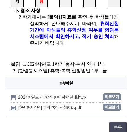
지
템
다
. 
협조 사항
? 
학과에서는 
[
붙임
1]
자료를 확인
후 학생들에게 
정확하게 안내해주시기 바라며
, 
휴학신청 
기간에 학생들의 휴학신청 여부를 향림통
시스템에서 확인하시고
, 
적기 승인 처리
해
주시기 바랍니다
.
붙임  
1. 2024
학년도 
1
학기 휴학
·
복학 안내 
1
부
.
2. [
향림통시스템
] 
휴학
·
복학 신청방법 
1
부
.  
끝
.
첨부파일
바로보기
2024학년도 제1학기 휴학·복학 안내.hwp
바로보기
[향림통시스템] 휴학·복학 신청방법.pdf
목록