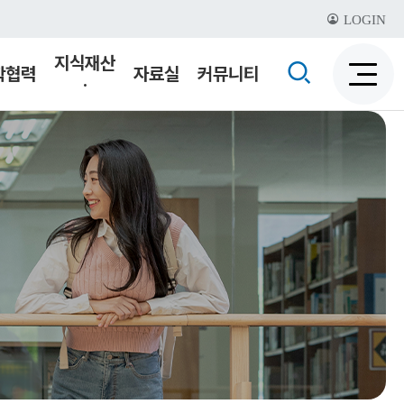
LOGIN
지식재산
검
학협력
자료실
커뮤니티
·
검
색
기술이전
색
비
활
활
성
성
화
화