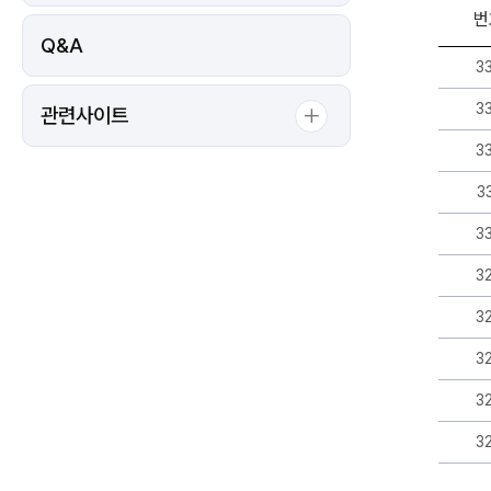
번
Q&A
입
3
찰
·
3
관련사이트
견
적
3
제
출
3
정
보
3
게
시
3
판
리
3
스
트
3
-
번
3
호,
제
3
목,
작