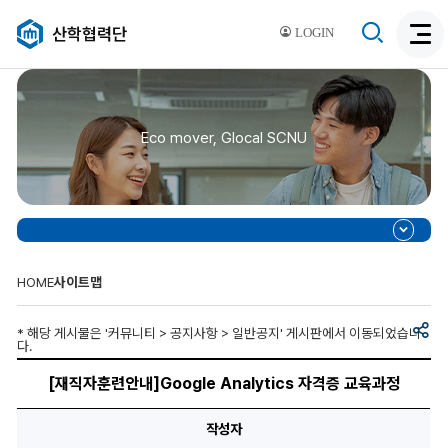
검
산학협력단
LOGIN
검
색
색
비
활
활
성
성
화
Eco mover, Glocal SCNU
화
HOME
사이트맵
공
* 해당 게시물은 '커뮤니티 > 공지사항 > 일반공지' 게시판에서 이동되었습니
유
다.
[재
직
[재직자훈련안내]Google Analytics 자격증 교육과정
자
훈
련
작성자
안