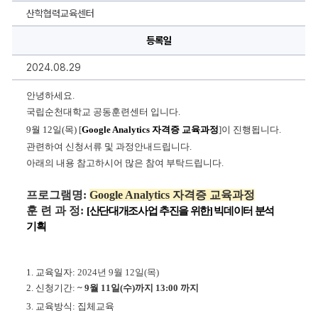
내]Google
Analytics
산학협력교육센터
자
격
등록일
증
교
육
2024.08.29
과
정
에
안녕하세요.
대
한
국립순천대학교 공동훈련센터 입니다.
상
9월 12일(목) [
Google Analytics 
자격증 교육과정
]이 진행됩니다.
세
정
관련하여 신청서류 및 과정안내드립니다.
보
아래의 내용 참고하시어 많은 참여 부탁드립니다.
프로그램명: 
Google Analytics 자격증 교육과정
훈 련 과 정: 
[산단대개조사업 추진을 위한] 빅데이터 분석 
기획
1. 
교육일자
: 
2024
년 9
월 12
일
(목
)
2. 
신청기간: 
~ 9월 11일(수)까지 13:00 까지 
3. 
교육방식
: 집체교육