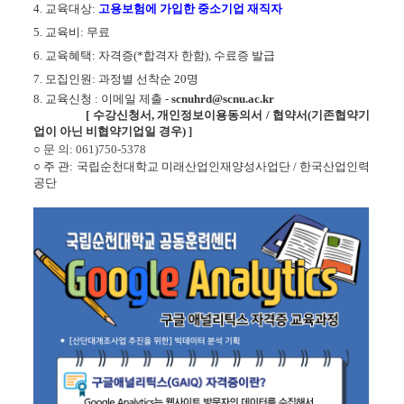
4. 
교육대상: 
고용보험에 가입한 중소기업 재직자
5. 
교육비
: 무료
6. 
교육혜택
: 자격증(*합격자 한함), 
수료증 발급
7. 
모집인원
: 과정별 
선착순 20
명 
8. 
교육신청 : 이메일 제출 - 
scnuhrd@scnu.ac.kr
[ 
수강신청서, 
개인정보이용동의서 / 협약서(기존협약기
업이 아닌 비협약기업일 경우) 
]
○ 
문 의
: 061)750-5378
○ 주 관: 국립순천대학교 미래산업인재양성사업단 / 
한국산업인력
공단