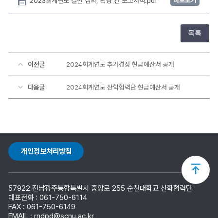
2023회계연도 결산 심의, 확정 건 보고서식.pdf
목록
이전글
2024회계연도 추가경정 현금예산서 공개
다음글
2024회계연도 산학협력단 현금예산서 공개
개인정보처리방침
상
57922 전남광주통합특별시 중앙로 255 순천대학교 산학협력단
단
대표전화 : 061-750-6114
FAX : 061-750-6149
EMAIL : rndpd@scnu.ac.kr