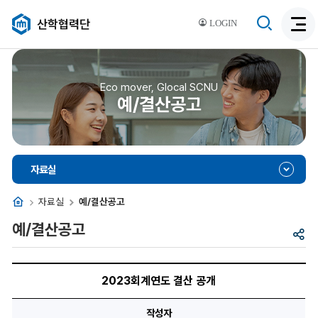
검
산학협력단
LOGIN
검
색
색
비
활
활
성
성
Eco mover, Glocal SCNU
화
예/결산공고
화
자료실
홈
자료실
예/결산공고
예/결산공고
공
유
2023
회
2023회계연도 결산 공개
계
연
도
작성자