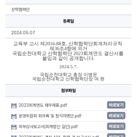
결
산
공
산학협력단
개
에
등록일
대
한
상
2024.05.07
세
정
보
교육부 고시 제2016-88호, 산학협력단회계처리규칙 
제36조
4항에 의거
국립순천대학교 산학협력단 2023회계연도 결산서를 
붙임과 같이 공개합니다.
2024.5.7.
국립순천대학교 총장 이병운
국립순천대학교 산학협력단장 여 현
첨부파일
바로보기
2023회계연도 재무제표.pdf
바로보기
운영위원회 회의록 및 참석자명단.pdf
바로보기
외부감사보고서(회계법인 길인).pdf
바로보기