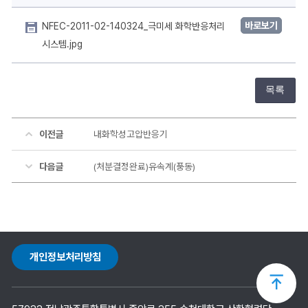
바로보기
NFEC-2011-02-140324_극미세 화학반응처리
시스템.jpg
목록
이전글
내화학성고압반응기
다음글
(처분결정완료)유속계(풍동)
개인정보처리방침
상