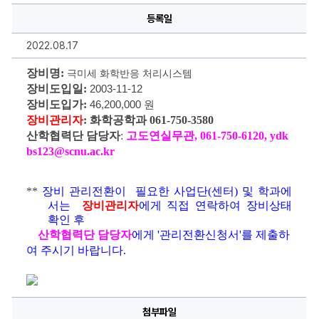
명,
등록일
내
용
을
2022.08.17
작
성
하
장비명: 
극미세 화학반응 처리시스템
실
장비도입일: 
2003-11-12
수
있
장비도입가: 
46,200,000 원  
습
니
장비관리자
: 화학공학과 061-750-3580
다.
산학협력단 담당자
: 
고도연실무관, 061-750-6120, ydk
bs123@scnu.ac.kr
** 
장비 관리전환이  필요한 사업단(센터) 및 학과에
서는  
장비관리자
에게 직접 연락하여 장비상태 
확인 후
산학협력단 담당자
에게 '관리전환신청서'를 제출하
여 주시기 바랍니다.
첨부파일