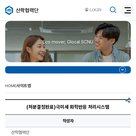
검
산학협력단
LOGIN
검
색
색
비
활
활
성
성
화
Eco mover, Glocal SCNU
화
HOME
사이트맵
공
제
유
목,
(처분결정완료)극미세 화학반응 처리시스템
이
미
지,
작성자
이
미
지
산학협력단
설