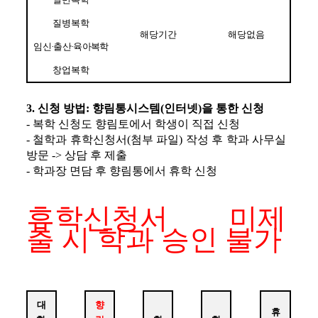
질병복학
해당기간
해당없음
임신
·
출산
·
육아복학
창업복학
3
. 
신청 방법
: 
향림통시스템
(
인터넷
)
을 통한 신청
- 복학 신청도 향림토에서 학생이 직접 신청
- 
철학과 휴학신청서(첨부 파일) 작성 후 학과 사무실 
방문 -> 상담 후 제출
- 
학과장 면담 후 향림통에서 휴학 신청
휴학신청서 미제
출 시 학과 승인 불가
대
향
휴