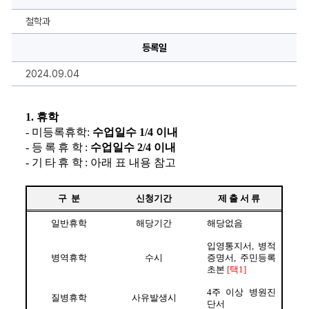
청
관
련
철학과
에
대
등록일
한
상
세
2024.09.04
정
보
1. 휴학
- 
미등록휴학
: 
수업일수 
1/4 이내
- 
등록휴학
: 
수업일수 
2/4 이내
- 
기타휴학
: 아래 표 내용 참고
구  분
신청기간
제 출 서 류
일반휴학
해당기간
해당없음
입영통지서
, 
병적
병역휴학
수시
증명서
, 
주민등록
초본 
[
택
1]
4
주 이상 병원진
질병휴학
사유발생시
단서