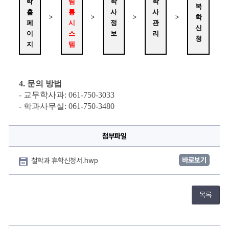
학 
림
학
학
복
홈
통
사
사
>
>
>
>
학
페
시
정
관
신
이
스
보
리
청
지
템
4
. 
문의 방법
- 교무학사과: 061-750-3033
- 학과사무실: 061-750-3480
첨부파일
바로보기
철학과 휴학신청서.hwp
목록