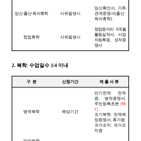
임신확인서
, 
가족
임신
·
출산
·
육아휴학
사유발생시
관계증명서
(
출산
·
육아휴학
)
창업동아리 
6
개월 
활동실적서
, 
사업
창업휴학
사유발생시
자등록증
, 
성적증
명서
2
.
복학
: 
수업일수 
1/4 이내
구  분
신청기간
제 출 서 류
만기전역
: 
전역
증
, 
병적증명서
, 
주민등록초본 
[
택
1]
병역복학
해당기간
조기복학
: 
전역예
정증명서
, 
휴가증
귀가조치
: 
귀가조
치증
일반복학