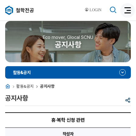
검
철학전공
LOGIN
검
색
색
비
활
활
성
성
Eco mover, Glocal SCNU
화
공지사항
화
활동&공지
홈
활동&공지
공지사항
공지사항
공
유
휴
·
휴·복학 신청 관련
복
학
신
작성자