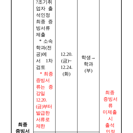
?
조기취
업자 출
석인정 
최종 증
빙서류 
제출
* 
소속 
학과
(
전
공
)
에
12.20.
학생
→
서 
1
차 
(
금
)~
학과
검토
12.24.
(
부
)
* 최종 
(
화
)
증빙서
류는 종
최종 
강일 
증빙서
12.20.
류
(금)부터 
미제출 
발급한 
시
서류로 
최종
출석 
제한
증빙서
인정