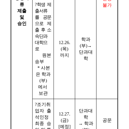
류
?
학생 제
불가
제출
출서류
및
를 공문
승인
으로 제
출 후 소
속단과
학과
대학으
12.26.
(
부
)→
로
(
목
)
단과대
원본 
까지
학
송부
* 
사본
은 학과
(
부
)
에서 
보관
?
조기취
업자 출
단과대
12.27.
석인정 
학
(
금
)
공문
최종 승
→ 
학과
[
예정
]