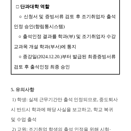
□ 
단과대학 역할
○
신청서 및 증빙서류 검토 후 조기취업자 출석
인정 승인
(
향림통시스템
)
○
출석인정 결과를 학과
(
부
) 
및 조기취업자 수강 
교과목 개설 학과
(
부서
)
에 통지
○
종강일
(2024.12.20.)
부터 발급된 최종증빙서류 
검토 후 출석인정 최종 승인
5
. 
유의사항
1) 
학생
: 
실제 근무기간만 출석 인정되므로, 중도퇴사 
시 반드시 학과에 해당 사실을
보고하고
, 
학교 복귀 
및 수업 출석
2) 
교원
: 
조기취업 학생의 출석 인정을 위해 시험
·