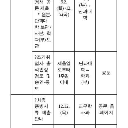
청서 공
9.2.
(
부
)→
문 제출
(월)~12.
단과대
* 
원본: 
5.(목)
학
단과대
학 보관 / 
사본: 학
과(부) 보
관
?
조기취
업자 출
제출일
단과대
석인정 
로부터
학
→
공문
검토 및 
1주일 
학과
승인
·
통
이내
(
부
)
보
?
최종 
증빙서
12.12.
교무학
공문
, 
홈
류 제출 
(
목
)
사과
페이지
안내