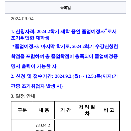
출
등록일
석
인
정
2024.09.04
신
청
안
*
1
. 
신청자격
: 2024-2
학기 재학 중인 졸업예정자
로서 
내
에
조기취업한 재학생
대
한
 *
졸업예정자
: 
마지막 학기로, 2024-2학기 수강신청한 
상
세
학점을 포함하여 총 졸업학점이 충족되어
졸업예정증
정
보
명서 출력이 가능한 자
2
. 
신청 및 접수기간
: 2024.9.2.(
월
) ~ 12.5.(
목
)
까지
(
기
간중 조기취업자 발생 시
)
3
. 
일정 안내
처 리 절 
구분
내 용
기 간
비 고
차
?2024-2