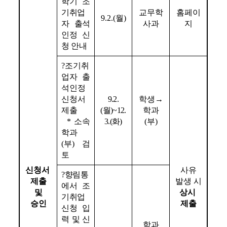
학기 조
기취업
교무학
홈페이
9.2.(
월
)
자 출석
사과
지
인정 신
청 안내
?
조기취
업자 출
석인정 
신청서 
9.2.
학생
→
제출
(월)~12.
학과
* 
소속 
3.(화)
(
부
)
학과
(
부
) 
검
토
신청서 
사유
?
향림통
제출
발생 시
에서 조
및
상시 
기취업
승인
제출
신청 입
력 및 신
학과