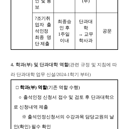
인 및 통
(
부
)
보
?조기취
최종승
단과대
업자 출
인 후
학
석인정 
공문
1
주일 
→ 
교무
최종 명
이내
학사과
단 제출
4
. 학과(부) 및 단과대학 역할
(관련 규정 및 지침에 따
라 단과대학 업무 신설/2024-1학기 부터
)
□ 
학과
(
부
) 
역할
(
기존 역할 수행
)
○
출석인정 신청서 접수 및 검토 후 단과대학으
로 신청내역 제출
※ 
출석인정신청서의 수강과목 담당교원의 날
인
(
확인
) 
필수 확인