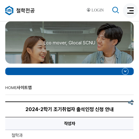
검
철학전공
LOGIN
검
색
색
비
활
활
성
성
화
Eco mover, Glocal SCNU
화
HOME
사이트맵
공
2024-
유
2
2024-2학기 조기취업자 출석인정 신청 안내
학
기
조
작성자
기
취
업
철학과
자