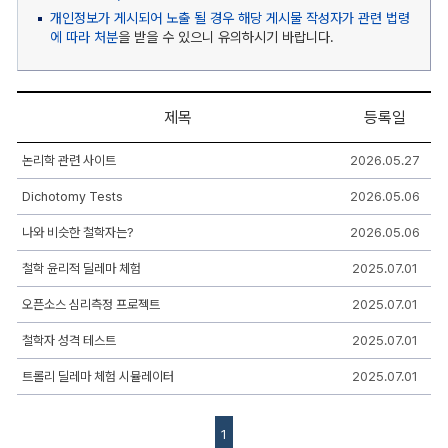
개인정보가 게시되어 노출 될 경우 해당 게시물 작성자가 관련 법령
에 따라 처분
을 받을 수 있으니 유의하시기 바랍니다.
제목
등록일
자
논리학 관련 사이트
2026.05.27
유
게
Dichotomy Tests
2026.05.06
시
판
게
나와 비슷한 철학자는?
2026.05.06
시
판
철학 윤리적 딜레마 체험
2025.07.01
리
스
오픈소스 심리측정 프로젝트
2025.07.01
트
-
철학자 성격 테스트
2025.07.01
번
호,
제
트롤리 딜레마 체험 시뮬레이터
2025.07.01
목,
작
성
1
자,