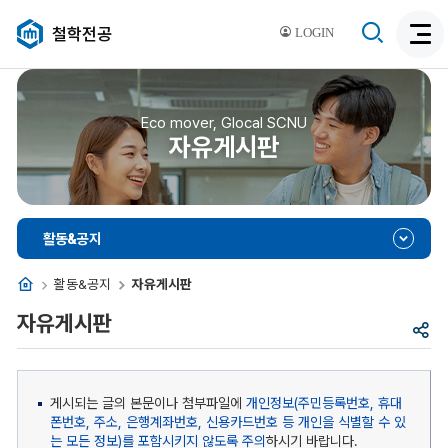
검
철학전공
LOGIN
검
색
색
비
활
활
성
성
Eco mover, Glocal SCNU
화
자유게시판
화
활동&공지
홈
활동&공지
자유게시판
자유게시판
공
유
게시되는 글의 본문이나 첨부파일에
개인정보(주민등록번호, 휴대
폰번호, 주소, 은행계좌번호, 신용카드번호 등 개인을 식별할 수 있
는 모든 정보)를 포함시키지 않도록 주의
하시기 바랍니다.