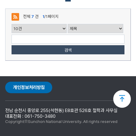
등
록
일,
전체
7
건
1
/1페이지
조
회,
첨
부
로
구
성
검색
개인정보처리방침
상
전남 순천시 중앙로 255(석현동) E8호관 526호 철학과 사무실
단
대표전화 : 061-750-3480
CopyrightⓒSunchon National University. All rights reserved
으