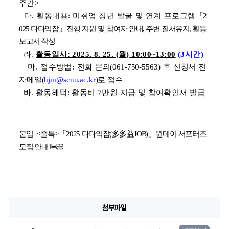
주간>
다. 활동내용: 미취업 청년 발굴 및 연계 프로그램
「2
025 다다익잡」진행 지원 및 
참여자 안내
, 주변 질서유지, 활동
보고서 작성
라. 
활동일시
: 2025. 8. 25. (
월
) 10:00~13:00
(3시간)
마. 접수방법: 
전화 문의(061-750-5563) 후 신청서 전
자메일(
hjm@scnu.ac.kr
)로 접수
바. 활동혜택: 활동비 7만원 지급 및 참여확인서 발급
붙임  <졸특>
「2025 다다익잡(多多益JOB)」원데이 서포터즈 
모집 안내
1부.
끝.
첨부파일