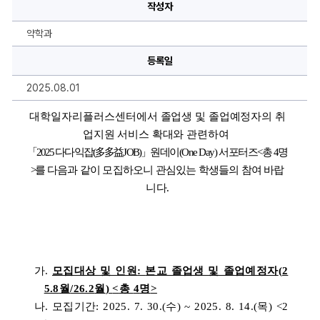
익
작성자
잡
(多
多
약학과
益
JOB)」
원
등록일
데
이
2025.08.01
(One
Day)
서
대학일자리플러스센터에서 
졸업생 및 졸업예정자의 취
포
터
업지원 서비스 확대와 관련하여 
즈
모
「2025 다다익잡(多多益JOB)」
원데이(One Day) 서포터즈<총 4명
집
>를
다음과 같이 모집하오니 관심있는 학생들의 참여 바랍
안
내
니다.
에
대
한
상
세
정
보
가. 
모집대상 및 인원
: 
본교 졸업생 및 졸업예정자
(2
5.8
월
/26.2
월
)
<
총 
4
명
>
나. 모집기간: 2025. 7. 30.(수) ~ 2025. 8. 14.(목) <2