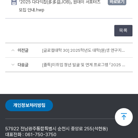
바로보기
「2025 다다익잡(多多益JOB)」 원데이 서포터즈
모집 안내.hwp
목록
이전글
[글로컬대학 30] 2025학년도 대학(원)생 연구지향형 비교과 프로그램 공모 안내
다음글
[졸특]미취업 청년 발굴 및 연계 프로그램 「2025 다다익잡」 안내
개인정보처리방침
상
57922 전남광주통합특별시 순천시 중앙로 255(석현동)
단
대표전화 : 061-750-3750