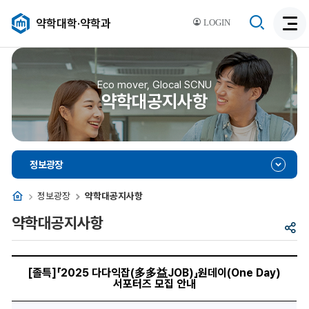
검
약학대학·약학과
LOGIN
검
색
색
비
활
활
성
성
Eco mover, Glocal SCNU
화
약학대공지사항
화
정보광장
홈
정보광장
약학대공지사항
약학대공지사항
공
유
[졸
특]
[졸특]「2025 다다익잡(多多益JOB)」원데이(One Day)
「2025
서포터즈 모집 안내
다
다