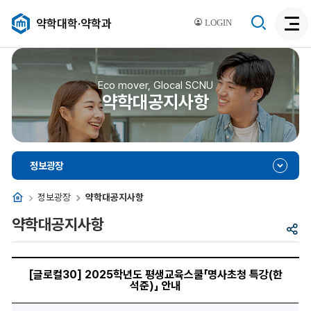
검
약학대학·약학과
LOGIN
검
색
색
비
활
활
성
성
Eco mover, Glocal SCNU
화
약학대공지사항
화
정보광장
홈
정보광장
약학대공지사항
약학대공지사항
공
유
[글
로
[글로컬30] 2025학년도 평생교육스쿨「명사초청 특강(한
컬
석준)」 안내
30]
2025