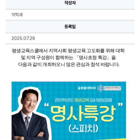
학
작성자
년
도
평
약학과
생
교
육
등록일
스
쿨
2025.07.29
「명
사
초
평생교육스쿨에서 지역사회 평생교육 고도화를 위해 대학 
청
특
및 지역 구성원이 함께하는 
「명사초청 특강」을 
강
다음과 같이 개최하오니 많은 관심과 참석 바랍니다
.
(한
석
준)」
안
내
에
대
한
상
세
정
보