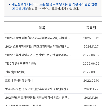
개인정보가 게시되어 노출 될 경우 해당 게시물 작성자가 관련 법령
에 따라 처분
을 받을 수 있으니 유의하시기 바랍니다.
제목
등록일
자
2025 재학생 대상 「학교경영자배상책임보험」 치료비 청구 방법 안내
2025.05.12
료
실
2024년도 재학생 대상 [학교경영자배상책임보험] 치료비 청구 방법 안내
2024.11.27
게
시
판
2022-1학기 병역의무 또는 질병으로 인한 휴학예정자 성적인정신청서 제출 안내
2022.06.02
리
스
제32회 졸업작품전 리플릿
2022.06.02
트
-
결석원(출석인정)
2022.03.03
번
호,
코로나 출석인정 신청서
2022.02.10
제
목,
작
병역의무 또는 질병으로 인한 휴학예정자 성적인정신청서 서식
2021.11.22
성
자,
2021년도 학교경영자배상책임보험 학생 의료비 청구 신청 서식
2021.11.16
등
록