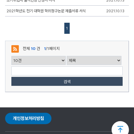
조기취업자 출석인정 신청서 서식
2021.10.13
일,
조
2021학년도 전기 대학원 학위청구논문 제출서류 서식
2021.10.13
회,
첨
부
로
1
구
성
전체
10
건
1
/1페이지
검색
개인정보처리방침
상