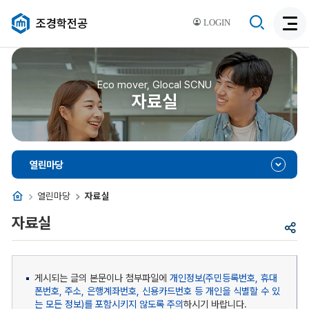
검
조경학전공
LOGIN
검
색
색
비
활
활
성
성
Eco mover, Glocal SCNU
화
자료실
화
열린마당
홈
열린마당
자료실
자료실
공
유
게시되는 글의 본문이나 첨부파일에
개인정보(주민등록번호, 휴대
폰번호, 주소, 은행계좌번호, 신용카드번호 등 개인을 식별할 수 있
는 모든 정보)를 포함시키지 않도록 주의
하시기 바랍니다.