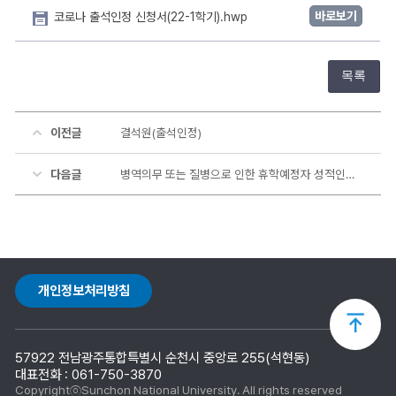
바로보기
코로나 출석인정 신청서(22-1학기).hwp
목록
이전글
결석원(출석인정)
다음글
병역의무 또는 질병으로 인한 휴학예정자 성적인정신청서 서식
개인정보처리방침
상
57922 전남광주통합특별시 순천시 중앙로 255(석현동)
단
대표전화 : 061-750-3870
CopyrightⓒSunchon National University. All rights reserved