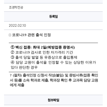
인
정
신
조경학전공
청
서
등록일
에
대
한
2022.02.10
상
세
정
□ 
코로나
19 
관련 출석 인정 
보
① 
백신 접종
: 
최대 
2
일
(
예방접종 증명서
)
② 
코로나
19 
검사로 인한 자가격리 기간
③ 
출석 당일 발열 등 유증상으로 출입통제
④ 
담당 교원이 출석을 인정할 수 있는 상당한 이유가 
있다 판단한 경우
? 
(절차) 출석인정 신청서 작성(붙임) 및 증빙서류(접종 확인
서 등)를 소속 학과로 제출, 학과장 확인 후 교과목 담당 교원
에게 제출
첨부파일