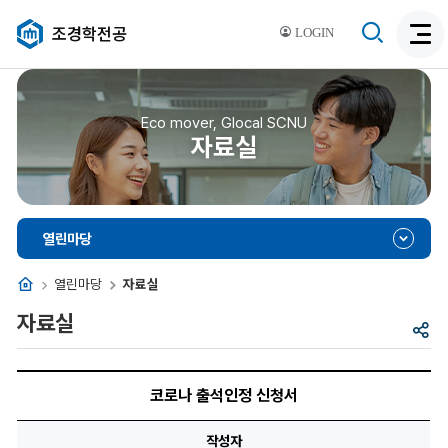
검
조경학전공
LOGIN
검
색
색
비
활
활
성
성
Eco mover, Glocal SCNU
화
자료실
화
열린마당
홈
열린마당
자료실
자료실
공
유
코
로
코로나 출석인정 신청서
나
출
석
작성자