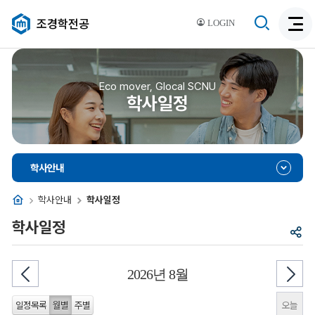
검
조경학전공
LOGIN
검
색
색
비
활
활
성
성
Eco mover, Glocal SCNU
화
학사일정
화
학사안내
홈
학사안내
학사일정
학사일정
공
유
2026년 8월
오늘
일정목록
월별
주별