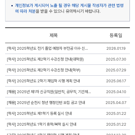
개인정보가 게시되어 노출 될 경우 해당 게시물 작성자가 관련 법령
에 따라 처분
을 받을 수 있으니 유의하시기 바랍니다.
제목
등록일
공
[학사] 2025학년도 전기 졸업 예정자 부전공 이수 신청 안내
2026.01.19
지
사
[학사] 2025학년도 제2학기 수강신청 안내(대학원)
2025.07.30
항
게
시
[학사] 2025학년도 제2학기 수강신청 안내(학부)
2025.07.29
판
리
[학사] 2025학년도 2학기 재입학 시행 계획 안내
2025.06.17
스
트
[채용] 2025년 제1차 신규직원(일반직, 공무직, 기간제) 제한경쟁 채용 공고
2025.04.10
-
번
[채용] 2025년 순천시 청년 행정인턴 모집 공고 안내
2025.04.07
호,
제
목,
[학사] 2025학년도 제1학기 등록 실시 안내
2025.01.22
작
성
[학사] 2025학년도 1학기 휴학/복학 실시 안내
2025.01.22
자,
등