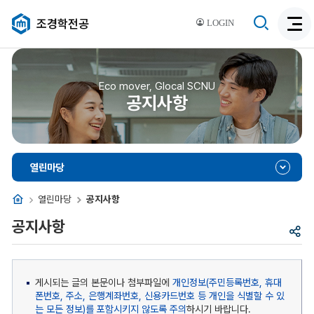
검
조경학전공
LOGIN
검
색
색
비
활
활
성
성
Eco mover, Glocal SCNU
화
공지사항
화
열린마당
홈
열린마당
공지사항
공지사항
공
유
게시되는 글의 본문이나 첨부파일에
개인정보(주민등록번호, 휴대
폰번호, 주소, 은행계좌번호, 신용카드번호 등 개인을 식별할 수 있
는 모든 정보)를 포함시키지 않도록 주의
하시기 바랍니다.