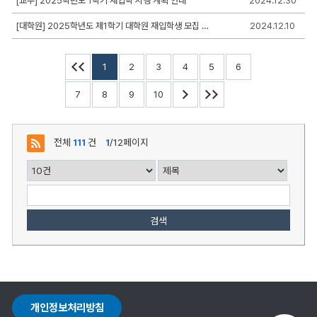
[교무] 2025학년도 1학기 재입학 시행 계획 안내
2024.12.30
록
일,
[대학원] 2025학년도 제1학기 대학원 재입학생 모집 안내
2024.12.10
조
회,
첨
부
1
2
3
4
5
6
로
구
7
8
9
10
성
전체
111
건
1
/12페이지
검색
개인정보처리방침