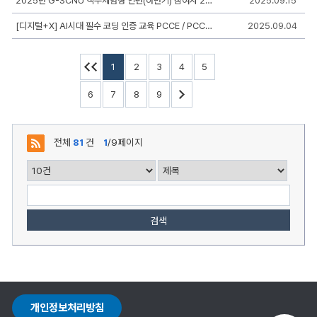
2025년 G-SCNU 직무체험형 인턴(하반기) 참여자 2차 추가 모집
2025.09.15
등
록
[디지털+X] AI시대 필수 코딩 인증 교육 PCCE / PCCP 자격 취득 과정 교육생 모집
2025.09.04
일,
조
회,
첨
1
2
3
4
5
부
로
6
7
8
9
구
성
전체
81
건
1
/9페이지
검색
개인정보처리방침