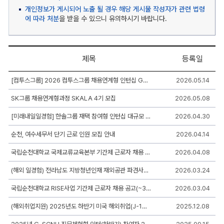
개인정보가 게시되어 노출 될 경우 해당 게시물 작성자가 관련 법령
에 따라 처분
을 받을 수 있으니 유의하시기 바랍니다.
제목
등록일
진
[컴투스그룹] 2026 컴투스그룹 채용연계형 인턴십 GENIUS 8기 채용(~5/26 10:00)
2026.05.14
로
게
SK그룹 채용연계형과정 SKALA 4기 모집
2026.05.08
시
판
게
[미래내일일경험] 한솔그룹 재택 참여형 인턴십 대규모 모집
2026.04.30
시
판
순천, 여수세무서 단기 근로 인원 모집 안내
2026.04.14
리
스
국립순천대학교 국제교류교육본부 기간제 근로자 채용 공고
2026.04.08
트
-
(해외 일경험) 전라남도 지방청년인재 재외공관 파견사업 모집 홍보 협조요청
2026.03.24
번
호,
제
국립순천대학교 RISE사업 기간제 근로자 채용 공고(~3.8.)
2026.03.04
목,
작
(해외취업지원) 2025년도 하반기 미국 해외취업(J-1인턴) 참여자 모집안내
2025.12.08
성
자,