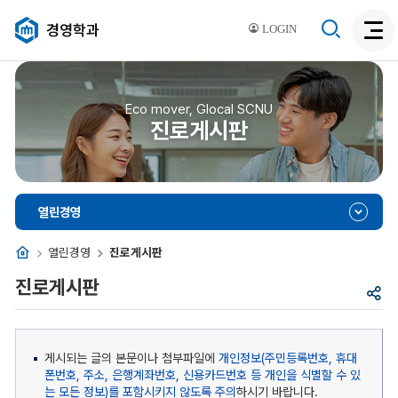
검
경영학과
LOGIN
검
색
색
비
활
활
성
성
Eco mover, Glocal SCNU
화
진로게시판
화
열린경영
홈
열린경영
진로게시판
진로게시판
공
유
게시되는 글의 본문이나 첨부파일에
개인정보(주민등록번호, 휴대
폰번호, 주소, 은행계좌번호, 신용카드번호 등 개인을 식별할 수 있
는 모든 정보)를 포함시키지 않도록 주의
하시기 바랍니다.