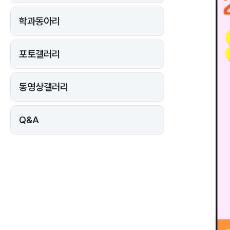
모
집
에
학과동아리
대
한
상
세
정
포토갤러리
보
동영상갤러리
Q&A