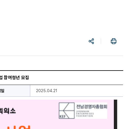
공
프
유
린
트
업 참여청년 모집
록일
2025.04.21