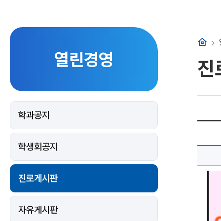
홈
열린경영
진
학과공지
2025
미
래
학생회공지
내
일
일
경
험
진로게시판
사
업
참
여
청
자유게시판
년