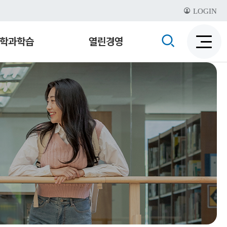
LOGIN
검
학과학습
열린경영
검
색
색
비
활
활
성
성
화
화