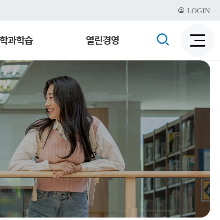
LOGIN
검
학과학습
열린경영
검
색
색
비
활
활
성
성
화
화