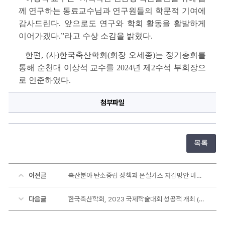
께 연구하는 동료교수님과 
연구원들의 학문적 기여에 
감사드린다
. 
앞으로도 연구와 학회 활동을 활발하게 
이어가겠다.
”
라고 수상 소감을 밝혔다
. 
한편
, (
사
)
한국축산학회
(
회장 오세종
)
는 정기총회를 
통해 순천대 이상석 교수를 
2024
년 제
2
수석 부회장으
로 인준하였다
.
첨부파일
목록
이전글
축산분야 탄소중립 정책과 온실가스 저감방안 마련해야!!(이상석교수)-전남매일신문
다음글
한국축산학회, 2023 국제학술대회 성공적 개최 (2024년 제 2 수석부회의으로 이상석교수 인준)