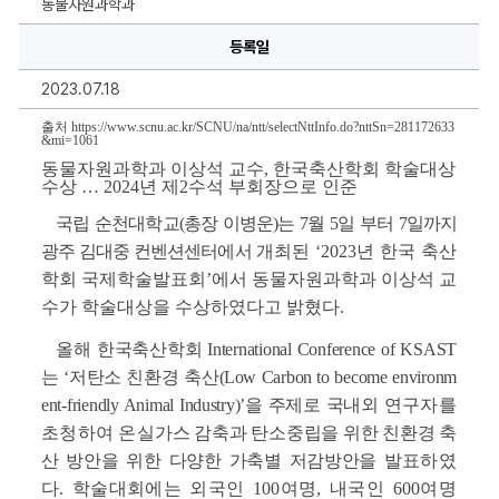
동물자원과학과
석
교
수,
등록일
한
국
2023.07.18
축
산
학
출처
https://www.scnu.ac.kr/SCNU/na/ntt/selectNttInfo.do?nttSn=281172633
회
&mi=1061
학
동물자원과학과 이상석 교수, 한국축산학회 학술대상 
술
수상 … 2024년 제2수석 부회장으로 인준
대
상
수
국립 순천대학교(총장 이병운)는 7월 5일 부터 7일까지 
상
…
광주 김대중 컨벤션센터에서
개최된 
‘2023
년 한국 축산
2024
학회 국제학술발표회
’
에서 동물자원과학과 이상석 교
년
제
수가 학술대상을 수상하였다고 밝혔다
.
2
수
석
올
해 한국축산학회 International Conference of KSAST
부
회
는 ‘저탄소 친환경 축산
(
Low Carbon to become environm
장
ent-friendly Animal Industry)’을 주제로 국내외
연구자를 
으
로
초청하여 온실
가스 감축과 탄소중립을 위한 친환경 축
인
준
산 방안을 위한 다양한 가축별 저감방안을 
발표하였
에
대
다. 학술대회에는 외국인 100여명, 내국인 600여명 
한