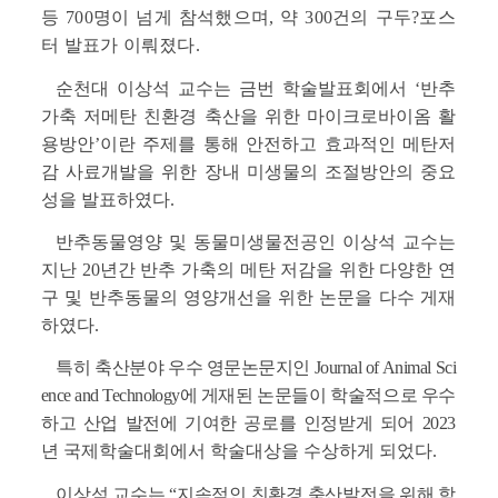
상
등 700명이 넘게 참석했으며, 약 300건의 구두?포스
세
터 발표가 이뤄졌다.
정
보
순천대 이상석 교수는 금번 학술발표회에서 
‘
반추
가축 저메탄 친환경 축산을 위한 마이크로바이옴 활
용방안
’
이란 주제를 통해 안전하고 효과적인 메탄저
감 사료개발을 위한 장내 미생물의 조절방안의 중요
성을 발표하였다
.
반추동물영양 및 동물미생물전공인 이상석 교수는 
지난 
20
년간 반추 가축의 메탄 저감을 위한 다양한 연
구 및 반추동물의 영양개선을 위한 논문을 다수 게재
하였다
.
특히 축산분야 우수 영문논문지인 Journal of Animal Sci
ence and Technology에 게재된
논문들이 학술적으로 우수
하고 산업 발전에 기여한 공로를 인정받게 되어 2023
년
국제학술대회에서 학술대상을 수상하게 되었다
.
이상석 교수는 “지속적인 친환경 축산발전을 위해 함