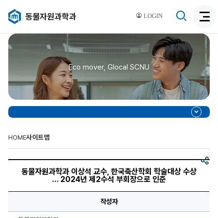
검
동물자원과학과
LOGIN
검
색
색
비
활
활
성
성
화
Eco mover, Glocal SCNU
화
HOME
사이트맵
공
동
유
물
동물자원과학과 이상석 교수, 한국축산학회 학술대상 수상
자
… 2024년 제2수석 부회장으로 인준
원
과
학
작성자
과
이
상