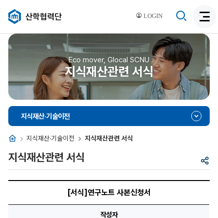
검
산학협력단
LOGIN
검
색
색
비
활
활
성
성
Eco mover, Glocal SCNU
화
지식재산관련 서식
화
지식재산·기술이전
홈
지식재산·기술이전
지식재산관련 서식
지식재산관련 서식
공
유
[서
식]
[서식]연구노트 사본신청서
연
구
노
작성자