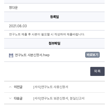
트
사
본
정다운
신
청
등록일
서
에
대
2021.08.03
한
상
세
연구노트 제출 후 사본이 필요할 시 작성하여 제출바랍니다.
정
보
첨부파일
바로보기
연구노트 사본신청서.hwp
목록
이전글
[서식]연구노트 사용신청서
다음글
[서식]연구노트 보관신청서, 분실신고서