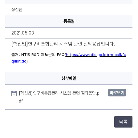
비
통
합
장정원
관
리
등록일
시
스
템
2021.05.03
관
련
질
[혁신법]연구비통합관리 시스템 관련 질의응답입니다.
의
응
출처
: NTIS R&D 
제도문의
FAQ(
https://www.ntis.go.kr/rndcall/fa
답
에
q/list.do
) 
대
한
상
세
첨부파일
정
보
바로보기
[혁신법]연구비통합관리 시스템 관련 질의응답.p
df
목록