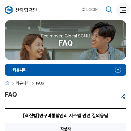
검
산학협력단
LOGIN
검
색
색
비
활
활
성
성
Eco mover, Glocal SCNU
화
FAQ
화
커뮤니티
홈
커뮤니티
FAQ
FAQ
공
유
[혁
신
[혁신법]연구비통합관리 시스템 관련 질의응답
법]
연
구
작성자