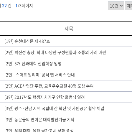
체
22
건
1
/3페이지
제목
[1면] 순천대신문 제 487호
[2면] 박진성 총장, 학내 다양한 구성원들과 소통의 자리 마련
[2면] 5개 단과대학 신임학장 임명
[2면] ‘스마트 알리미’ 공식 앱 서비스 안내
[2면] ACE사업단 주관, 교육우수교원 40명 포상 수여
[3면] 2017년도 학생자치기구 연합 출범식 열려
[3면] 광주·전남 지역 국립대 간 혁신 및 자원공유 협약 체결
[3면] 동문들의 연이은 대학발전기금 기탁
[3면] 우리 대학, 올해 국가고시 성과 풍성