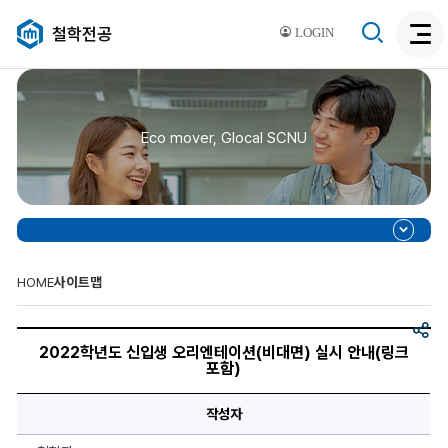
검
철학전공
LOGIN
검
색
색
비
활
활
성
성
화
Eco mover, Glocal SCNU
화
HOME
사이트맵
공
2022
유
학
2022학년도 신입생 오리엔테이션(비대면) 실시 안내(링크
년
포함)
도
신
입
작성자
생
오
리