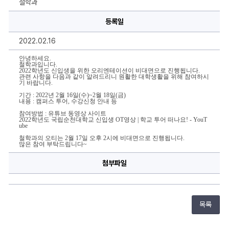
철학과
엔
테
이
등록일
션
(비
2022.02.16
대
면)
실
안녕하세요.
시
철학과입니다.
2022학년도 신입생을 위한 오리엔테이션이 비대면으로 진행됩니다.
안
관련 사항을 다음과 같이 알려드리니 원활한 대학생활을 위해 참여하시
내
기 바랍니다.
(링
크
기간 : 2022년 2월 16일(수)~2월 18일(금)
포
내용 : 캠퍼스 투어, 수강신청 안내 등
함)
참여방법 : 유튜브 동영상 사이트
에
2022학년도 국립순천대학교 신입생 OT영상 | 학교 투어 떠나요! - YouT
대
ube
한
상
철학과의 오티는 2월 17일 오후 2시에 비대면으로 진행됩니다.
세
많은 참여 부탁드립니다~
정
보
첨부파일
목록