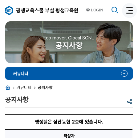
검
평생교육스쿨 부설 평생교육원
LOGIN
검
색
색
비
활
활
성
성
Eco mover, Glocal SCNU
화
공지사항
화
커뮤니티
홈
커뮤니티
공지사항
공지사항
공
유
행
정
행정실은 삼산농협 2층에 있습니다.
실
은
삼
작성자