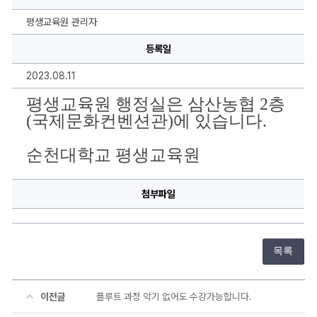
산
농
협
평생교육원 관리자
2
층
등록일
에
있
습
2023.08.11
니
다.
에
평생교육원 행정실은 삼산농협 2층
대
(국제문화컨벤션관)
에 있습니다.
한
상
세
정
순천대학교 평생교육원
보
첨부파일
목록
이전글
플루트 과정 악기 없어도 수강가능합니다.