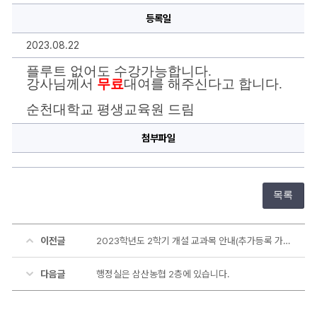
도
등록일
수
강
가
2023.08.22
능
합
니
플루트 없어도 수강가능합니다.
다.
강사님께서
무료
대여를 해주신다고 합니다.
에
대
순천대학교 평생교육원 드림
한
상
세
첨부파일
정
보
목록
이전글
2023학년도 2학기 개설 교과목 안내(추가등록 가능합니다.)
다음글
행정실은 삼산농협 2층에 있습니다.