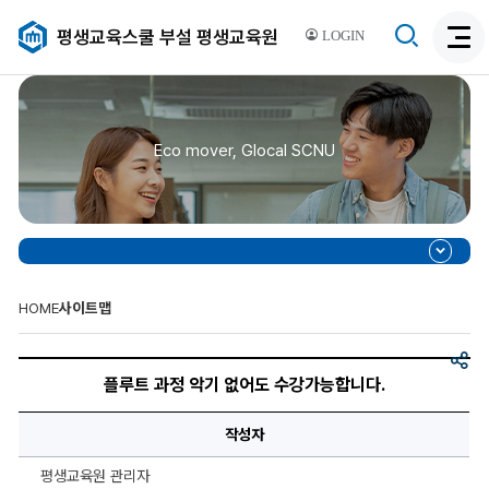
검
평생교육스쿨 부설 평생교육원
LOGIN
검
색
색
비
활
활
성
성
화
Eco mover, Glocal SCNU
화
HOME
사이트맵
공
플
유
루
플루트 과정 악기 없어도 수강가능합니다.
트
과
정
작성자
악
기
없
평생교육원 관리자
어