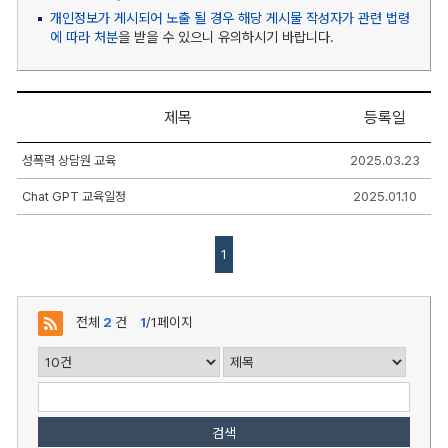
개인정보가 게시되어 노출 될 경우 해당 게시물 작성자가 관련 법령
에 따라 처분
을 받을 수 있으니 유의하시기 바랍니다.
제목
등록일
상
성폭력 상담원 교육
2025.03.23
담
실
Chat GPT 교육일정
2025.01.10
게
시
판
리
1
스
트
-
번
전체
2
건
1
/1페이지
호,
제
목,
작
성
자,
등
검색
록