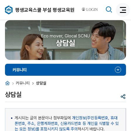
검
평생교육스쿨 부설 평생교육원
LOGIN
검
색
색
비
활
활
성
성
Eco mover, Glocal SCNU
화
상담실
화
커뮤니티
홈
커뮤니티
상담실
상담실
공
유
게시되는 글의 본문이나 첨부파일에
개인정보(주민등록번호, 휴대
폰번호, 주소, 은행계좌번호, 신용카드번호 등 개인을 식별할 수 있
는 모든 정보)를 포함시키지 않도록 주의
하시기 바랍니다.