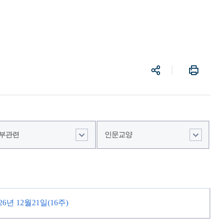
공
프
유
린
트
부관련
인문교양
26년 12월21일(16주)