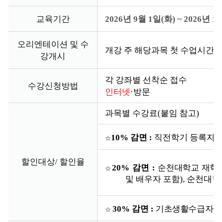
교육기간
2026년 9월 1일(화) ~ 2026년 1
오리엔테이션 및 수
개강 주 해당과목 첫 수업시간
강개시
각 강좌별 선착순 접수
수강신청방법
인터넷
·방문
과목별 수강료
(
붙임 참고
)
10%
감면
:
직전학기 등록자,
☆
할인대상/ 할인율
2
0%
감면
:
순천대학교 재학
☆
및 배우자 포함
),
순천대학
30%
감면
:
기초생활수급자
,
☆