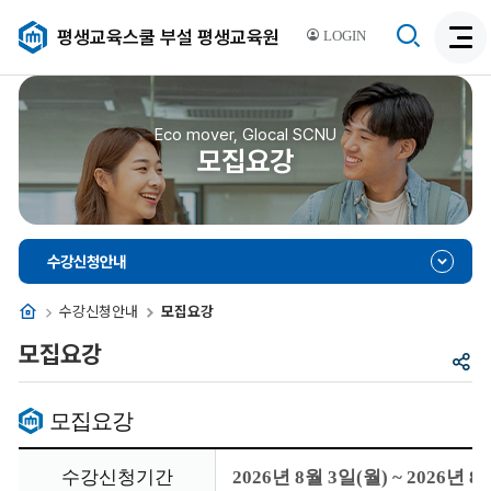
검
평생교육스쿨 부설 평생교육원
LOGIN
검
색
색
비
활
활
성
성
Eco mover, Glocal SCNU
화
모집요강
화
수강신청안내
홈
수강신청안내
모집요강
모집요강
공
유
모집요강
수강신청기간
2026년 8월 3일(월) ~ 2026년 8