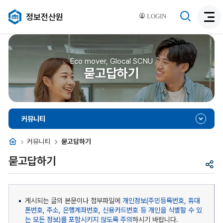
검
정보전산원
LOGIN
검
색
색
비
활
활
성
성
Eco mover, Glocal SCNU
화
묻고답하기
화
커뮤니티
홈
커뮤니티
묻고답하기
묻고답하기
공
유
게시되는 글의 본문이나 첨부파일에
개인정보(주민등록번호, 휴대
폰번호, 주소, 은행계좌번호, 신용카드번호 등 개인을 식별할 수 있
는 모든 정보)를 포함시키지 않도록 주의
하시기 바랍니다.