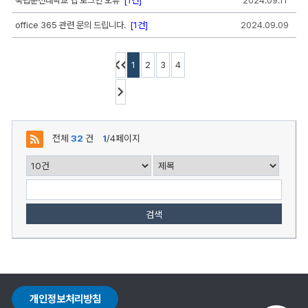
국립순천대학교 앱 로그인 오류
[1건]
2024.09.11
등
록
office 365 관련 문의 드립니다.
[1건]
2024.09.09
일,
조
회,
첨
1
2
3
4
부
로
구
성
전체
32
건
1
/4페이지
검색
개인정보처리방침