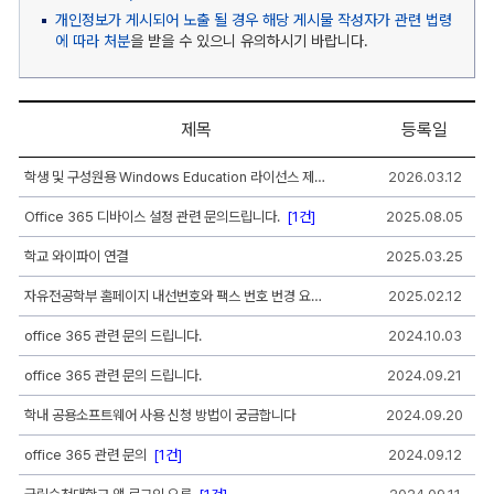
개인정보가 게시되어 노출 될 경우 해당 게시물 작성자가 관련 법령
에 따라 처분
을 받을 수 있으니 유의하시기 바랍니다.
제목
등록일
묻
학생 및 구성원용 Windows Education 라이선스 제공 여부 문의
2026.03.12
고
답
Office 365 디바이스 설정 관련 문의드립니다.
[1건]
2025.08.05
하
기
게
학교 와이파이 연결
2025.03.25
시
판
자유전공학부 홈페이지 내선번호와 팩스 번호 번경 요청 드립니다
2025.02.12
리
스
office 365 관련 문의 드립니다.
2024.10.03
트
-
office 365 관련 문의 드립니다.
2024.09.21
번
호,
제
학내 공용소프트웨어 사용 신청 방법이 궁금합니다
2024.09.20
목,
작
office 365 관련 문의
[1건]
2024.09.12
성
자,