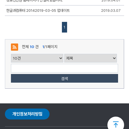
정보전산원 홈페이지가 신설되었습니다.
2019.04.01
록
일,
한글과컴퓨터 20142019-03-05 업데이트
2019.03.07
조
회,
첨
부
1
로
구
성
전체
10
건
1
/1페이지
검색
개인정보처리방침
상