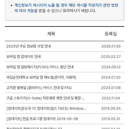
개인정보가 게시되어 노출 될 경우 해당 게시물 작성자가 관련 법령
에 따라 처분
을 받을 수 있으니 유의하시기 바랍니다.
제목
등록일
공
2025년 주요 정보화 사업 안내
2026.01.05
지
사
모바일 앱 업데이트 안내
2025.02.27
항
게
시
모바일 앱 알림메시지(PUSH) 서비스 중단 안내
2024.09.12
판
리
국립순천대학교 모바일 앱 매뉴얼(관리자, 사용자)
2024.07.30
스
트
교직원 웹메일 (클라우드) 서비스 안내 및 FAQ
2024.07.08
-
번
구글 스토리지(G-Suite) 저장용량 제한 안내 및 통합 클라우드 포털 서비스(UCM)서비스 개편 안내
2022.11.04
호,
제
목,
[업데이트]윈도우 10 업데이트(빌드 1903): Windows 10 May 2019 Update
2019.06.24
작
성
[업데이트] 한글 프로그램 업데이트 2019-05-28
2019.05.31
자,
등