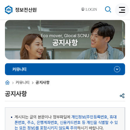
검
정보전산원
LOGIN
검
색
색
비
활
활
성
성
Eco mover, Glocal SCNU
화
공지사항
화
커뮤니티
홈
커뮤니티
공지사항
공지사항
공
유
게시되는 글의 본문이나 첨부파일에
개인정보(주민등록번호, 휴대
폰번호, 주소, 은행계좌번호, 신용카드번호 등 개인을 식별할 수 있
는 모든 정보)를 포함시키지 않도록 주의
하시기 바랍니다.