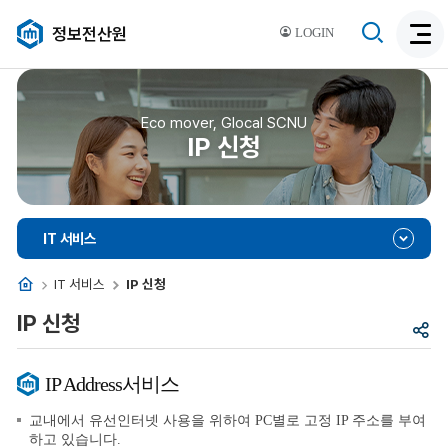
검
정보전산원
LOGIN
검
색
색
비
활
활
성
성
Eco mover, Glocal SCNU
화
IP 신청
화
IT 서비스
홈
IT 서비스
IP 신청
IP 신청
공
유
IP Address서비스
교내에서 유선인터넷 사용을 위하여 PC별로 고정 IP 주소를 부여
하고 있습니다.