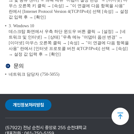
크 및 공유 센터] → 좌측 메뉴 "어탭터 설정 변경" → [이더넷] 마
우스 오른쪽 키 클릭 → [속성] → "이 연결에 다음 항목을 사용"
란에서 [Internet Protocol Version 4(TCP/IPv4)] 선택 [속성] → 설정
값 입력 후 → [확인]
3. Windows 10
데스크탑 화면에서 우측 하단 윈도우 버튼 클릭 → [설정] → [네
트워크 및 인터넷] → [상태] "우측 메뉴 "어댑터 옵션 변경" →
[이더넷] 마우스 오른쪽 클릭 → [속성] → "이 연결에 다음 항목을
사용" 란에서 [인터넷 프로토콜 버전 4(TCP/IPv4)] 선택 → [속성]
→ 설정 값 입력 후 → [확인]
문의
네트워크 담당자 (750-5055)
개인정보처리방침
상
(57922) 전남 순천시 중앙로 255 순천대학교
단
대표전화 : 061-750-5159