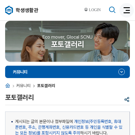
검
학생생활관
LOGIN
검
색
색
비
활
활
성
성
Eco mover, Glocal SCNU
화
포토갤러리
화
커뮤니티
홈
커뮤니티
포토갤러리
포토갤러리
공
유
게시되는 글의 본문이나 첨부파일에
개인정보(주민등록번호, 휴대
폰번호, 주소, 은행계좌번호, 신용카드번호 등 개인을 식별할 수 있
는 모든 정보)를 포함시키지 않도록 주의
하시기 바랍니다.