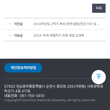
목록
이전글
2024학년도 2학기 복수(연계·융합)전공 이수 및 취소 신청 안내
다음글
2024-하계 계절학기 최종 개설 교과목
개인정보처리방침
상
57922 전남광주통합특별시 순천시 중앙로 255(석현동) 사회과학대
단
학(E7) 4층 411호
대표전화 : 061-750-3410
CopyrightⓒSunchon National University. All rights reserved
으