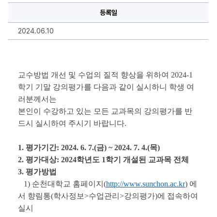
강
등록일
의
평
가
2024.06.10
안
내
에
대
한
상
세
교수방법 개선 및 수업의 질적 향상을 위하여 2024-1
정
학기 기말 강의평가를 다음과 같이 실시하니 학생 여
보
러분께서는
본인이 수강하고 있는 모든 교과목의 강의평가를 반
드시 실시
하여 주시기 바랍니다.
1. 평가기간: 2024. 6. 7.(금) ~ 20
24. 7. 4
.(목)
2. 평가대상: 2024학년도 1학기 개설된 교과목 전체
3. 평가방법
   1) 순천대학교 홈페이지(
http://www.sunchon.ac.kr
) 에
서 향림통(학사정보>수업관리>강의평가)에 접속하여 
실시