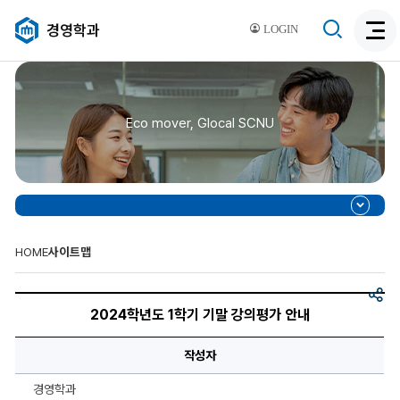
검
경영학과
LOGIN
검
색
색
비
활
활
성
성
화
Eco mover, Glocal SCNU
화
HOME
사이트맵
공
2024
유
학
2024학년도 1학기 기말 강의평가 안내
년
도
1
작성자
학
기
기
경영학과
말