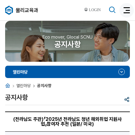
검
물리교육과
LOGIN
검
색
색
비
활
활
성
성
Eco mover, Glocal SCNU
화
공지사항
화
열린마당
홈
열린마당
공지사항
공지사항
공
유
(전
라
(전라남도 주관)「2025년 전라남도 청년 해외취업 지원사
남
업」참여자 추천 (일본/ 미국)
도
주