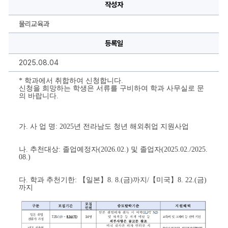
관)
작성자
「2025
년
전
물리교육과
라
남
도
등록일
청
년
2025.08.04
해
외
취
* 학과에서 취합하여 신청합니다.
업
신청을 희망하는 학생은 서류를 구비하여 학과 사무실로 문
지
의 바랍니다.
원
사
업」
참
가. 사 업 명: 2025년 전라남도 청년 해외취업 지원사업
여
자
추
나. 추천대상: 졸업예정자(2026.02.) 및 졸업자(2025.02./2025.
천
(일
08.)
본/
미
국)
다. 학과 추천기한: 【일본】8. 8.(금)까지/【미국】8. 22.(금)
에
까지
대
한
상
세
정