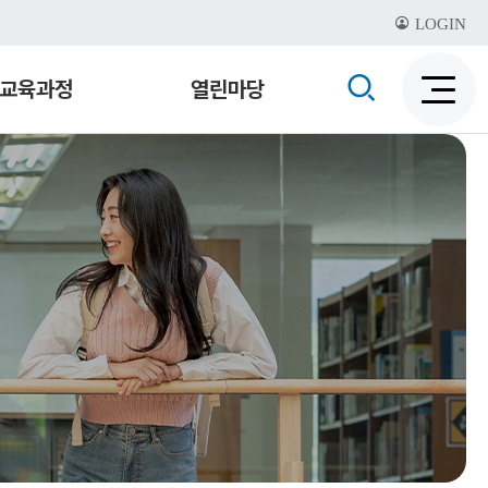
LOGIN
검
교육과정
열린마당
검
색
색
비
활
활
성
성
화
화