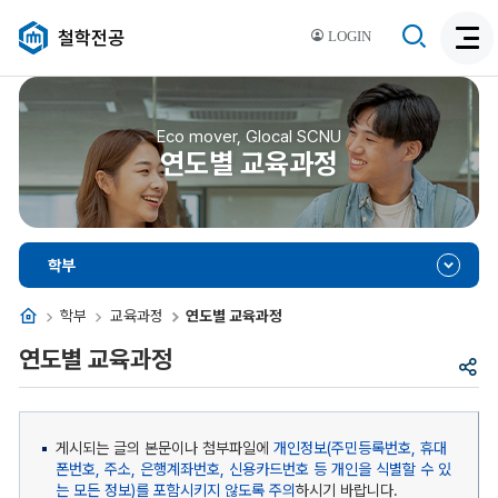
검
철학전공
LOGIN
검
색
색
비
활
활
성
성
Eco mover, Glocal SCNU
화
연도별 교육과정
화
학부
홈
학부
교육과정
연도별 교육과정
연도별 교육과정
공
유
게시되는 글의 본문이나 첨부파일에
개인정보(주민등록번호, 휴대
폰번호, 주소, 은행계좌번호, 신용카드번호 등 개인을 식별할 수 있
는 모든 정보)를 포함시키지 않도록 주의
하시기 바랍니다.