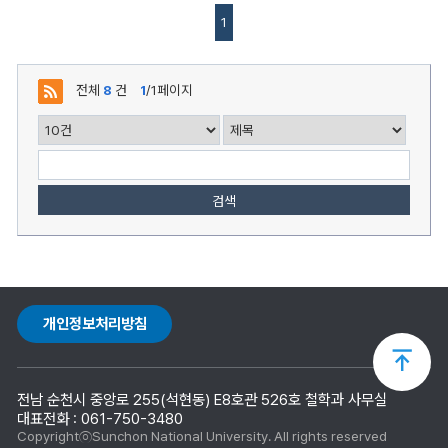
성
자,
1
등
록
일,
조
전체
8
건
1
/1페이지
회,
첨
부
로
구
성
검색
개인정보처리방침
상
전남 순천시 중앙로 255(석현동) E8호관 526호 철학과 사무실
단
대표전화 : 061-750-3480
CopyrightⓒSunchon National University. All rights reserved