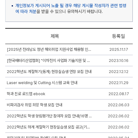
개인정보가 게시되어 노출 될 경우 해당 게시물 작성자가 관련 법령
에 따라 처분
을 받을 수 있으니 유의하시기 바랍니다.
제목
등록일
취
[2025년 전라남도 청년 해외취업 지원사업 채용형 인턴(미국) 과정 참여자 추가모집]
2025.11.17
업
정
[한국배터리산업협회] "이차전지 사업화 기술지원 및 전문인력양성사업" 멘토링 행사 안내
2023.10.16
보
게
시
2022학년도 계절학기(동계) 현장실습생 연장 모집 안내
2022.12.12
판
리
Laser welding 및 Cutting 시스템 교육 안내
2022.11.29
스
트
학과 진로 로드맵 ebook
2022.08.17
-
번
비파괴검사 취업 희망 학생 모집 안내
2022.06.03
호,
제
목,
2022학년도 학생 향림평가단 참여자 모집 안내(16명 모집)
2022.06.02
작
성
2022학년도 하계 계절학기 현장실습생 모집 공고(기관추가 6.3)
2022.06.02
자,
등