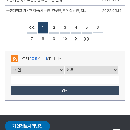
희망기업 및 직무탐방 참여팀 모집 안내
2022.05.24
록
일,
순천대학교 계약직채용(사무원, 연구원, 전임상담원, 입학사정관)시험 공고
2022.05.19
조
회,
첨
부
1
2
3
4
5
6
로
구
7
8
9
10
성
전체
108
건
1
/11페이지
검색
개인정보처리방침