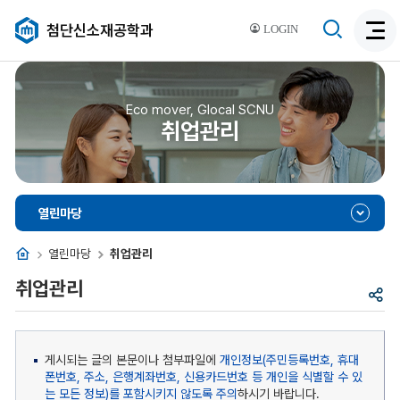
검
첨단신소재공학과
LOGIN
검
색
색
비
활
활
성
성
Eco mover, Glocal SCNU
화
취업관리
화
열린마당
홈
열린마당
취업관리
취업관리
공
유
게시되는 글의 본문이나 첨부파일에
개인정보(주민등록번호, 휴대
폰번호, 주소, 은행계좌번호, 신용카드번호 등 개인을 식별할 수 있
는 모든 정보)를 포함시키지 않도록 주의
하시기 바랍니다.