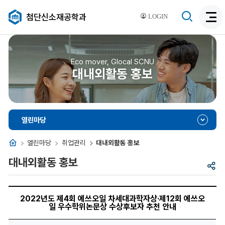
검
첨단신소재공학과
LOGIN
검
색
색
비
활
활
성
성
Eco mover, Glocal SCNU
화
대내외활동 홍보
화
열린마당
홈
열린마당
취업관리
대내외활동 홍보
대내외활동 홍보
공
유
2022
년
2022년도 제4회 에쓰오일 차세대과학자상·제12회 에쓰오
도
일 우수학위논문상 수상후보자 추천 안내
제
4