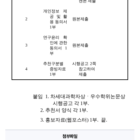
캔본 제출
개인정보 제
공 및 활
2
원본제출
용 동의서 
1
부
연구윤리 확
인에 관한 
3
원본제출
동의서 
1
부
추천구분별 
시행공고 
2
쪽 
4
증빙자료 
참고하여 
1
부
제출
붙임  
1. 
차세대과학자상ㆍ우수학위논문상 
시행공고 각 
1
부
. 
2. 
추천서 양식 각 
1
부
. 
3. 
홍보자료
(
웹포스터
) 1
부
.  
끝
.
첨부파일