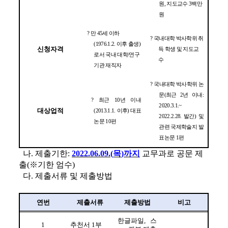
원
, 
지도교수 
3
백만
원 
? 
만 
45
세 이하
? 
국내대학 박사학위 취
(1976.1.2. 
이후 출생
)
신청자격
득 학생 및 지도교
로서 국내 대학
/
연구
수 
기관 재직자 
? 
국내대학 박사학위 논
문
(
최근 
2
년 이내
: 
? 
최근 
10
년 이내
2020.3.1.~ 
대상업적
(2013.1.1. 
이후
) 
대표
2022.2.28. 
발간
) 
및 
논문 
10
편 
관련 국제학술지 발
표논문 
1
편 
나
. 
제출기한
: 
2022.06.09.(
목
)
까지
교무과로 공문 제
출
(
※
기한 엄수
)
다
. 
제출서류 및 제출방법
연번
제출서류
제출방법
비고
한글파일
, 
스
1
추천서 
1
부