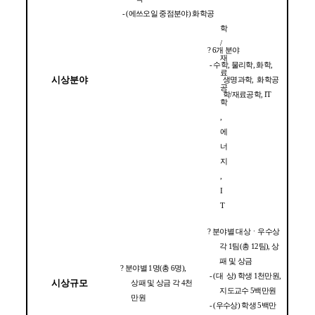
추
천
- (
에쓰오일 중점분야
) 
화학공
안
내
학
에
/
대
? 
6
개 분야 
한
재
- 
수학
, 
물리학
, 
화학
, 
상
료
세
시상분야
생명과학
,  
화학공
정
공
학
/
재료공학
, IT
보
학
, 
에
너
지
, 
I
T 
? 
분야별 대상ㆍ우수상 
각 
1
팀
(
총 
12
팀
), 
상
패 및 상금 
? 
분야별 
1
명
(
총 
6
명
), 
- (
대  상
) 
학생 
1
천만원
, 
시상규모
상패 및 상금 각 
4
천
지도교수 
5
백만원 
만원
- (
우수상
) 
학생 
5
백만