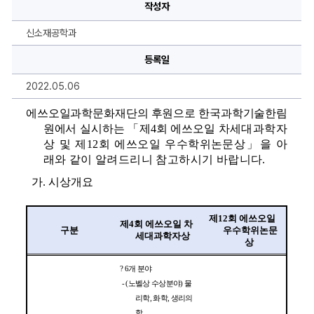
회
작성자
에
쓰
오
신소재공학과
일
차
세
등록일
대
과
2022.05.06
학
자
상
에쓰오일과학문화재단의 후원으로 한국과학기술한림
·
제
원에서 실시하는 
「
제
4
회 에쓰오일
차세대과학자
12
상 및 제
12
회 에쓰오일 우수학위논문상
」
을 아
회
에
래와 같이 알려드리니 참고하시기 바랍니다.
쓰
오
가
. 
시상개요
일
우
수
학
제
12
회 에쓰오일 
제
4
회 에쓰오일 차
위
구분 
우수학위논문
논
세대과학자상 
상 
문
상
수
? 
6
개 분야 
상
후
- (
노벨상 수상분야
) 
물
보
리학
, 
화학
, 
생리의
자
학 