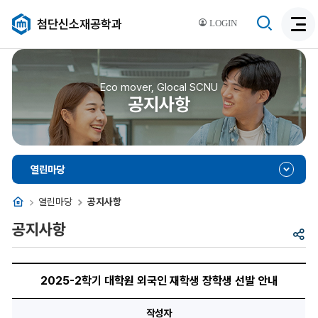
검
첨단신소재공학과
LOGIN
검
색
색
비
활
활
성
성
Eco mover, Glocal SCNU
화
공지사항
화
열린마당
홈
열린마당
공지사항
공지사항
공
유
2025-
2
2025-2학기 대학원 외국인 재학생 장학생 선발 안내
학
기
대
작성자