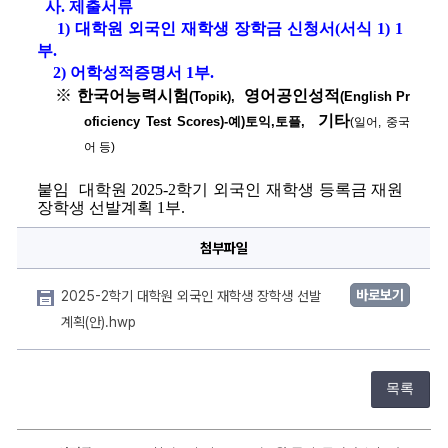
사
. 
제출서류
1) 
대학원 외국인 재학생 장학금 신청서
(
서식 
1) 1
부
.
2) 
어학성적증명서 
1
부
.
※ 
한국어능력시험
영어공인성적
(Topik),  
(English Pr
기타
oficiency Test Scores)-
예
)
토익
,
토플
,  
(
일어
, 
중국
어 등
)
붙임  
대학원 
2025-2
학기 외국인 재학생 등록금 재원 
장학생 선발계획 
1
부
. 
첨부파일
바로보기
2025-2학기 대학원 외국인 재학생 장학생 선발
계획(안).hwp
목록