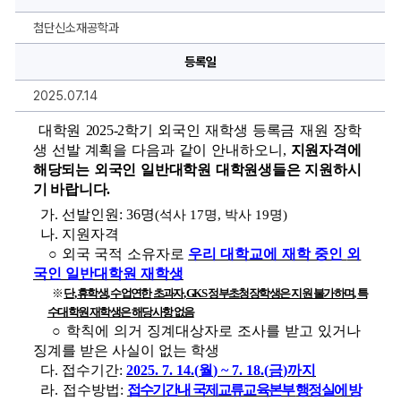
학
원
외
첨단신소재공학과
국
인
등록일
재
학
생
2025.07.14
장
학
생
대학원 
2025-2
학기 외국인 재학생 등록금 재원 장학
선
생 선발 계획을 다음과 같이 
안내
하오니
, 
지원자격에 
발
안
해당되는 외국인 일반대학원 대학원생들은 지원하시
내
에
기 바랍니다.
대
한
가
. 
선발인원
: 36
명
(
석사 
17
명
, 
박사 
19
명
)
상
나
. 
지원자격
세
정
○
외국 국적 소유자로 
우리 대학교에 재학 중인 
외
보
국인 일반대학원 재학생
※ 
단
, 
휴학생
, 
수업연한 초과자
, GKS 
정부초청장학생은 지원 불가하며
, 
특
수대학원 재학생은 해당사항 없음
○
학칙에 의거 징계대상자로 조사를 받고 있거나 
징계를 받은 사실이 없는 학생
다
. 
접수기간
: 
2025. 7. 14.(
월
) ~ 7. 18.(
금
)
까지
라
. 
접수방법
: 
접수기간내 국제교류교육본부 
행정실에 방