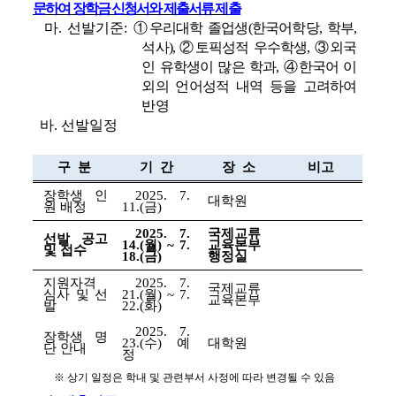
문
하여 
장학금 신청서와 제출서류 제출
마
. 
선발기준
: 
①
우리대학 졸업생
(
한국어학당
, 
학부
, 
석사
), 
②
토픽성적 우수학생
, 
③
외국
인 유학생이 많은 학과
, 
④
한국어 이
외의 언어성적 내역 등을 고려하여 
반영 
바
. 
선발일정
구  분
기  간
장  소
비고
장학생 인
2025. 7. 
대학원
원 배정
11.(
금
)
2025. 7. 
국제교류
선발 공고 
14.(
월
) ~ 7. 
교육본부 
및 접수 
18.(
금
)
행정실
지원자격 
2025. 7. 
국제교류
심사 및 선
21.(
월
) ~ 7. 
교육본부
발
22.(
화
)
2025. 7. 
장학생 명
23.(
수
) 
예
대학원
단 안내
정
※ 
상기 일정은 학내 및 관련부서 사정에 따라 변경될 수 있음