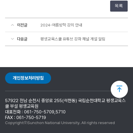
목록
이전글
2024-여름방학 강의 안내
다음글
평생교육스쿨 유튜브 강좌 채널 개설 알림
개인정보처리방침
상
57922 전남 순천시 중앙로 255(석현동) 국립순천대학교 평생교육스
단
쿨 부설 평생교육원
대표전화 : 061-750-5709,5710
FAX : 061-750-5719
으
CopyrightⓒSunchon National University. All rights reserved