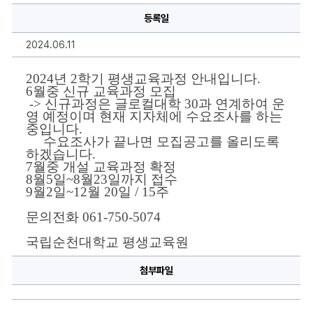
정
등록일
일
정
안
2024.06.11
내
에
대
2024년 2학기 평생교육과정 안내입니다.
한
상
6월중 신규 교육과정 모집
세
 -> 신규과정은 글로컬대학 30과 연계하여 운
정
영 예정이며 현재 지자체에 수요조사를 하는 
보
중입니다. 
     수요조사가 끝나면 모집공고를 올리도록 
하겠습니다.
7월중 개설 교육과정 확정
8월5일~8월23일까지 접수
9월2일~12월 20일 / 15주
문의전화 061-750-5074
국립순천대학교 평생교육원
첨부파일