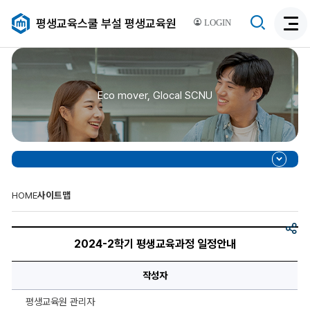
검
평생교육스쿨 부설 평생교육원
LOGIN
검
색
색
비
활
활
성
성
화
Eco mover, Glocal SCNU
화
HOME
사이트맵
공
2024-
유
2
2024-2학기 평생교육과정 일정안내
학
기
평
작성자
생
교
육
평생교육원 관리자
과