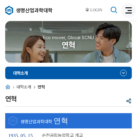
검
생명산업과학대학
LOGIN
검
색
색
비
활
활
성
성
Eco mover, Glocal SCNU
화
연혁
화
대학소개
홈
대학소개
연혁
연혁
공
유
연혁
생명산업과학대학
순천공립농업학교 개교
1935. 05. 15