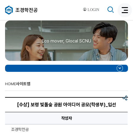
검
조경학전공
LOGIN
검
색
색
비
활
활
성
성
화
Eco mover, Glocal SCNU
화
HOME
사이트맵
공
제
유
목,
[수상] 보령 빛돌숲 공원 아이디어 공모(학생부)_입선
이
미
지,
작성자
이
미
지
조경학전공
설