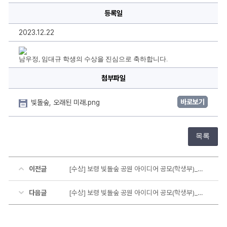
명,
등록일
내
용
을
2023.12.22
작
성
하
실
남우정, 임대규 학생의 수상을 진심으로 축하합니다.
수
있
습
첨부파일
니
다.
바로보기
빛돌숲, 오래된 미래.png
목록
이전글
[수상] 보령 빛돌숲 공원 아이디어 공모(학생부)_입선
다음글
[수상] 보령 빛돌숲 공원 아이디어 공모(학생부)_입선