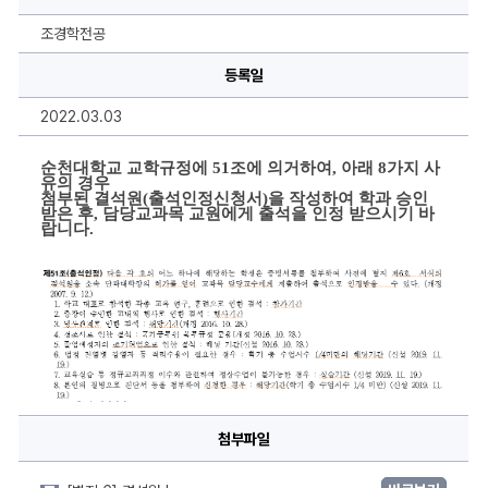
인
정)
에
조경학전공
대
한
등록일
상
세
정
2022.03.03
보
순천대학교 교학규정에 51조에 의거하여, 아래 8가지 사
유의 경우 
첨부된 결석원(출석인정신청서)을 작성하여 학과 승인 
받은 후, 
담당교과목 교원에게 
출석을 인정 받으시기 바
랍니다.
첨부파일