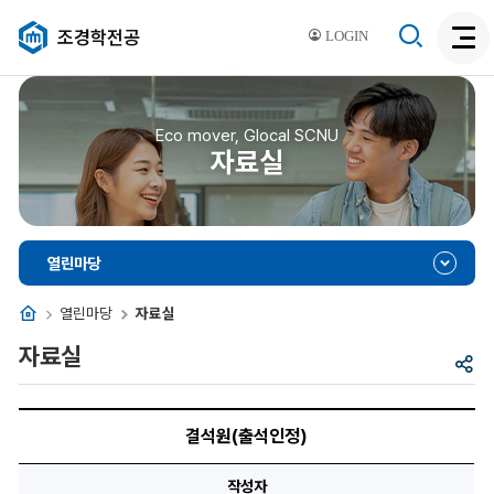
검
조경학전공
LOGIN
검
색
색
비
활
활
성
성
Eco mover, Glocal SCNU
화
자료실
화
열린마당
홈
열린마당
자료실
자료실
공
유
결
석
결석원(출석인정)
원
(출
석
작성자